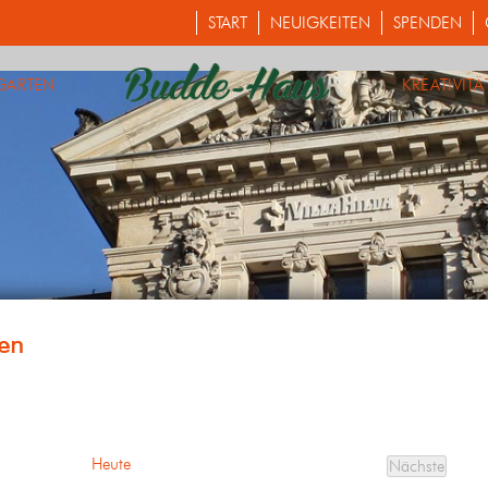
START
NEUIGKEITEN
SPENDEN
GARTEN
KREATIVITÄ
Heute
Nächste
Veranstalt