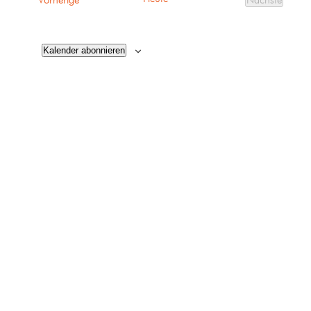
Vorherige
Nächste
Veranstalt
Kalender abonnieren