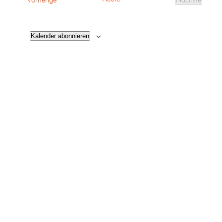
Vorherige
Nächste
Veranstalt
Kalender abonnieren