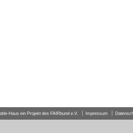
dde-Haus ein Projekt des FAIRbund e.V.
Impressum
Datensc