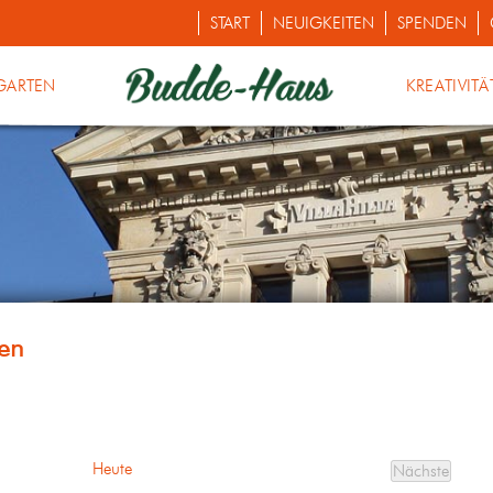
START
NEUIGKEITEN
SPENDEN
GARTEN
KREATIVITÄ
Heute
Nächste
Veranstalt