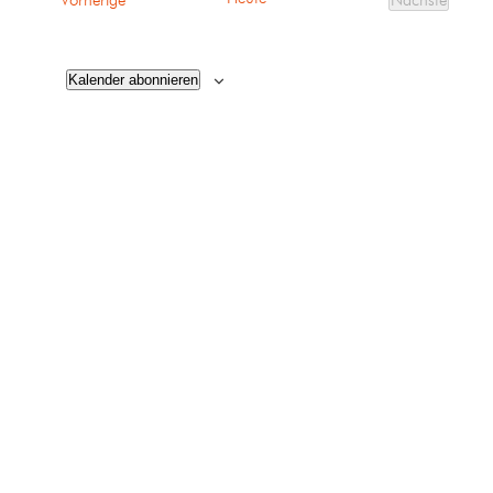
Vorherige
Nächste
Veranstalt
Kalender abonnieren