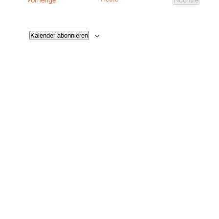
Vorherige
Nächste
Veranstalt
Kalender abonnieren