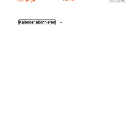
Vorherige
Nächste
Veranstalt
Kalender abonnieren