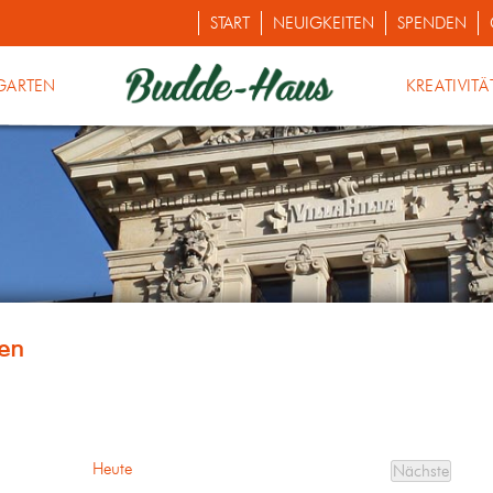
START
NEUIGKEITEN
SPENDEN
GARTEN
KREATIVITÄ
Heute
Nächste
Veranstalt