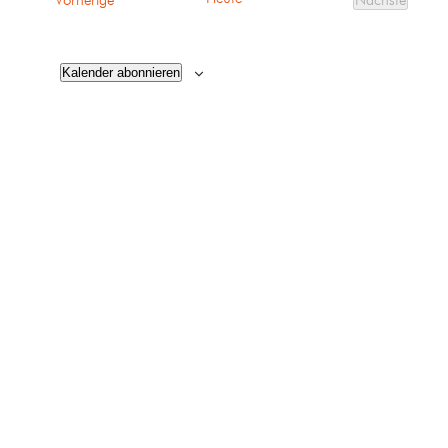
Vorherige
Nächste
Veranstalt
Kalender abonnieren