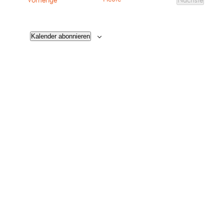
Vorherige
Nächste
Veranstalt
Kalender abonnieren