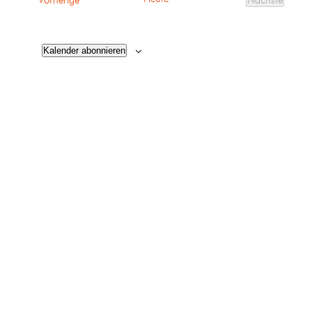
Vorherige
Nächste
Veranstalt
Kalender abonnieren