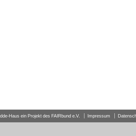
dde-Haus ein Projekt des FAIRbund e.V.
Impressum
Datensc