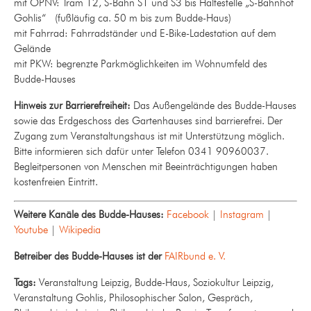
mit ÖPNV: Tram 12, S-Bahn S1 und S3 bis Haltestelle „S-Bahnhof
Gohlis“ (fußläufig ca. 50 m bis zum Budde-Haus)
mit Fahrrad: Fahrradständer und E-Bike-Ladestation auf dem
Gelände
mit PKW: begrenzte Parkmöglichkeiten im Wohnumfeld des
Budde-Hauses
Hinweis zur Barrierefreiheit:
Das Außengelände des Budde-Hauses
sowie das Erdgeschoss des Gartenhauses sind barrierefrei. Der
Zugang zum Veranstaltungshaus ist mit Unterstützung möglich.
Bitte informieren sich dafür unter Telefon 0341 90960037.
Begleitpersonen von Menschen mit Beeinträchtigungen haben
kostenfreien Eintritt.
Weitere Kanäle des Budde-Hauses:
Facebook
|
Instagram
|
Youtube
|
Wikipedia
Betreiber des Budde-Hauses ist der
FAIRbund e. V.
Tags:
Veranstaltung Leipzig, Budde-Haus, Soziokultur Leipzig,
Veranstaltung Gohlis, Philosophischer Salon, Gespräch,