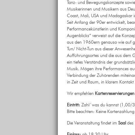
Tanz- und Bewegungskonzepte sowie ein
Musikerinnen und Musikern aus Deut
Coast, Mali, USA und Madagaskar in 
Seit Anfang der 90er entwickelt, bearb
Performancekünstlerin und Komponist
Augenblicks“ verweist auf die Konze
aus den 1960ern genauso wie auf g
Tun/ Nicht-Tun aus dieser Anwesenhe
Aufführungsortes und die aus dem G
ein tiefes Verständnis der grundsätz
Musik. Mögen ihre Performances auc
Verbindung der Zuhörenden miteinan
in Zeit und Raum, in klarem Kontakt
Wir empfehlen
Kartenreservierungen
Eintritt:
Zahl´was du kannst (1,00/3
Bitte beachten: Keine Kartenzahlung
Die Veranstaltung findet im
Saal
des 
Einlass:
ab 18.30 Uhr