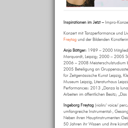
Inspirationen im Jetzt –
Impro-Konzer
Konzert mit Tanzperformance und Liv
Freytag
und der Bildenden Künstleri
Anja Böttger:
1989 – 2000 Mitglied d
Marquardt, Leipzig; 2000 – 2005 St
2006 – 2008 Meisterschulstudium be
2005 Beteiligung an Gruppenausstell
für Zeitgenössische Kunst Leipzig, K
Museum Leipzig, Literaturhaus Leipz
Performances: 2013 „Danza la luna“,
Arbeiten im öffentlichen Besitz; „Das
Ingeborg Freytag
(violin/ voice/ perc
umfangreiche Instrumental-, Gesangs
Neben ihren Hauptinstrumenten Geige
50 Jahren ihr Wissen und ihre künst