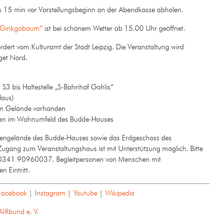
ens 15 min vor Vorstellungsbeginn an der Abendkasse abholen.
r Ginkgobaum”
ist bei schönem Wetter ab 15.00 Uhr geöffnet.
ert vom Kulturamt der Stadt Leipzig. Die Veranstaltung wird
get Nord.
3 bis Haltestelle „S-Bahnhof Gohlis“
Haus)
em Gelände vorhanden
ten im Wohnumfeld des Budde-Hauses
ngelände des Budde-Hauses sowie das Erdgeschoss des
 Zugang zum Veranstaltungshaus ist mit Unterstützung möglich. Bitte
on 0341 90960037. Begleitpersonen von Menschen mit
 Eintritt.
Facebook
|
Instagram
|
Youtube
|
Wikipedia
AIRbund e. V.