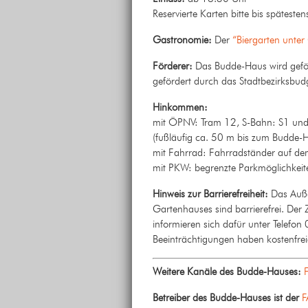
Reservierte Karten bitte bis spätest
Gastronomie:
Der
“Biergarten unte
Förderer:
Das Budde-Haus wird geförd
gefördert durch das Stadtbezirksbud
Hinkommen:
mit ÖPNV: Tram 12, S-Bahn: S1 und S
(fußläufig ca. 50 m bis zum Budde-
mit Fahrrad: Fahrradständer auf d
mit PKW: begrenzte Parkmöglichkei
Hinweis zur Barrierefreiheit:
Das Auße
Gartenhauses sind barrierefrei. Der
informieren sich dafür unter Telef
Beeinträchtigungen haben kostenfreien
Weitere Kanäle des Budde-Hauses:
Betreiber des Budde-Hauses ist der
F