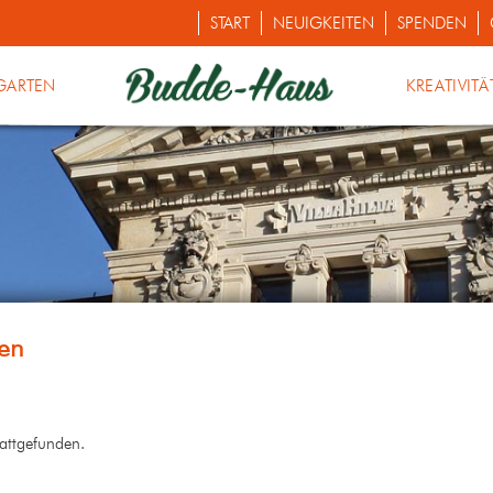
START
NEUIGKEITEN
SPENDEN
GARTEN
KREATIVITÄ
tattgefunden.