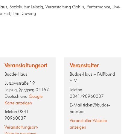
us, Soziokultur Leipzig, Veranstaltung Gohlis, Performance, Live-
onzert, Live Drawing
Veranstaltungsort
Veranstalter
Budde-Haus
Budde-Haus – FAIRbund
e. V.
Lützowstraße 19
Leipzig
,
Sachsen
04157
Telefon
Deutschland
Google
0341/90960037
Karte anzeigen
E-Mail
ticket@budde-
Telefon
0341
haus.de
90960037
Veranstalter-Website
Veranstaltungsort-
anzeigen
Website anzeigen