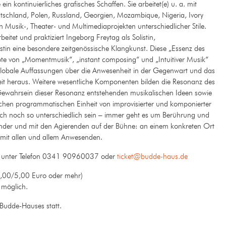
 kontinuierliches grafisches Schaffen. Sie arbeitet(e) u. a. mit
schland, Polen, Russland, Georgien, Mozambique, Nigeria, Ivory
Musik-, Theater- und Multimediaprojekten unterschiedlicher Stile.
eitet und praktiziert Ingeborg Freytag als Solistin,
in eine besondere zeitgenössische Klangkunst. Diese „Essenz des
pte von „Momentmusik“, „instant composing“ und „Intuitiver Musik“
lobale Auffassungen über die Anwesenheit in der Gegenwart und das
it heraus. Weitere wesentliche Komponenten bilden die Resonanz des
ewahrsein dieser Resonanz entstehenden musikalischen Ideen sowie
lichen programmatischen Einheit von improvisierter und komponierter
h noch so unterschiedlich sein – immer geht es um Berührung und
der und mit den Agierenden auf der Bühne: an einem konkreten Ort
 mit allen und allem Anwesenden.
unter Telefon 0341 90960037 oder
ticket@budde-haus.de
,00/5,00 Euro oder mehr)
 möglich.
Budde-Hauses statt.