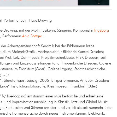
t-Performance mit Live Drawing
e-Drawing, mit der Multimusikerin, Sängerin, Komponistin
Ingeborg
n, Performerin
Anja Böttger
er Arbeitsgemeinschaft Keramik bei der Bildhauerin Irene
udium Malerei/Grafik, Hochschule für Bildende Künste Dresden;
i Prof. Lutz Dammbeck, Projektmedienklasse, HfBK Dresden; seit
ungen und Einzelausstellungen (u. a. Frauenkirche Dresden, Galerie
leistmuseum Frankfurt (Oder), Galerie Irrgang, Stadtgeschichtliche
ig …);
 Literaturhaus, Leipzig; 2005 Tanzperformance, Artlabor, Dresden;
 Ende“ Installationsfotografie, Kleistmuseum Frankfurt (Oder)
/ fx/ live-looping) entstammt einer Musikerfamilie und erhielt eine
- und Improvisationsausbildung in Klassik, Jazz und Global Music.
, Perkussion und Stimme erweitert und vertieft sie seit nunmehr über
lerische Formensprache durch neues Instrumentarium, Elektronik,