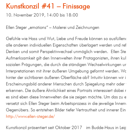
Kunstkonzil #41 – Finissage
10. November 2019, 14:00
bis
18:00
Ellen Steger „emotions“ –
Malerei und Zeichnungen
Gefühle wie Hass und Wut, Liebe und Freude können so ausfüllend se
alle anderen individuellen Eigenschaften überlagert werden und reflekt
Denken und somit Perspektivwechsel unmöglich werden. Ellen Steger
Aufmerksamkeit gilt den Innenwelten ihrer Protagonisten, ihren kulture
sozialen Prägungen, die durch die ständigen Wechselwirkungen und
Interpretationen mit ihrer äußeren Umgebung geformt werden. Was sp
hinter der sichtbaren äußeren Oberfläche ab? Intuitiv können wir im
Erscheinungsbild anderer Menschen durch Spiegelung mehr oder weni
erkennen. Die äußere Ähnlichkeit eines Portraits interessiert dabei nur
es sind eben diese Innenwelten die sie zeigen möchte. Um das zu erre
versetzt sich Ellen Steger beim Arbeitsprozess in die jeweilige Innenwel
Gegenübers. So entstehen Bilder tiefer Vertrautheit und innerer Einkeh
http://www.ellen-steger.de/
Kunstkonzil präsentiert seit Oktober 2017 im Budde-Haus in Leipzig