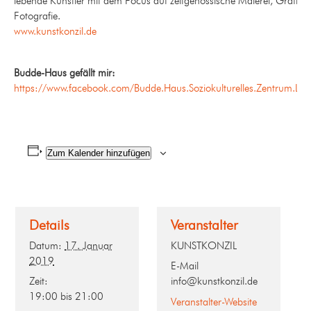
lebende Künstler mit dem Focus auf zeitgenössische Malerei, Grafik 
Fotografie.
www.kunstkonzil.de
Budde-Haus gefällt mir:
https://www.facebook.com/Budde.Haus.Soziokulturelles.Zentrum.Leip
Zum Kalender hinzufügen
Details
Veranstalter
Datum:
17. Januar
KUNSTKONZIL
2019
E-Mail
Zeit:
info@kunstkonzil.de
19:00 bis 21:00
Veranstalter-Website