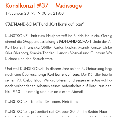
Kunstkonzil #37 – Midissage
17. Januar 2019, 19:00
bis
21:00
STADT-LAND-SCHAFT und „Kurt Bartel auf Ibiza“
KUNSTKONZIL lädt zum Neujahrstreff ins Budde-Haus ein. Gezeigt w
einmal die Gruppenausstellung
STADT-LAND-SCHAFT
. Jede der Arbe
Kurt Bartel, Franziska Güttler, Karlos Kaplan, Mandy Kunze, Ulrike 
Silke Silkeborg, Soenke Thaden, Hendrik Voerkel und Guntram Walther
Kleinod und den Besuch wert.
Und weil KUNSTKONZIL in diesem Jahr seinen 5. Geburtstag begeht, 
noch eine Überraschung:
Kurt Bartel auf Ibiza
. Der Künstler feierte kü
seinen 90. Geburtstag. Wir gratulieren und zeigen eine Auswahl der
noch vorhandenen Arbeiten seines Aufenthaltes auf Ibiza aus den J
bis 1960 – einmalig und nur an diesem Abend!
KUNSTKONZIL ist offen für jeden. Eintritt frei!
KUNSTKONZIL präsentiert seit Oktober 2017 im Budde-Haus in Lei