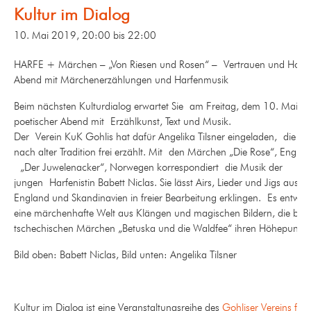
Kultur im Dialog
10. Mai 2019, 20:00
bis
22:00
HARFE + Märchen – „Von Riesen und Rosen“ – Vertrauen und Hoff
Abend mit Märchenerzählungen und Harfenmusik
Beim nächsten Kulturdialog erwartet Sie
am Freitag, dem 10. Mai ei
poetischer Abend mit
Erzählkunst, Text und Musik
.
Der
Verein KuK Gohlis hat dafür Angelika Tilsner eingeladen,
die M
nach alter Tradition frei erzählt
. Mit
den Märchen „Die Rose“, Englan
„Der Juwelenacker“, Norwegen korrespondiert
die Musik der
jungen
Harfenistin Babett Niclas. Sie lässt Airs, Lieder und Jigs aus Ir
England und Skandinavien in freier Bearbeitung erklingen.
Es entwick
eine märchenhafte Welt aus Klängen und magischen Bildern
, die bei
tschechischen Märchen „Betuska und die Waldfee“ ihren Höhepunkt f
Bild oben: Babett Niclas, Bild unten: Angelika Tilsner
Kultur im Dialog ist eine Veranstaltungsreihe des
Gohliser Vereins für