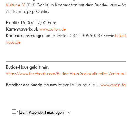
Kultur e. V.
(KuK Gohlis) in Kooperation mit dem Budde-Haus – Sozioku
Zentrum Leipzig-Gohlis.
Eintritt:
15,00/ 12,00 Euro
Kartenvorverkauf:
www.culton.de
Kartenreservierungen
unter Telefon 0341 90960037 sowie
ticket@b
haus.de
Budde-Haus gefällt mir:
https://www.facebook.com/Budde.Haus.Soziokulturelles.Zentrum.Leip
Betreiber des Budde-Hauses
ist der FAIRbund e. V. –
www.verein-fairb
Zum Kalender hinzufügen