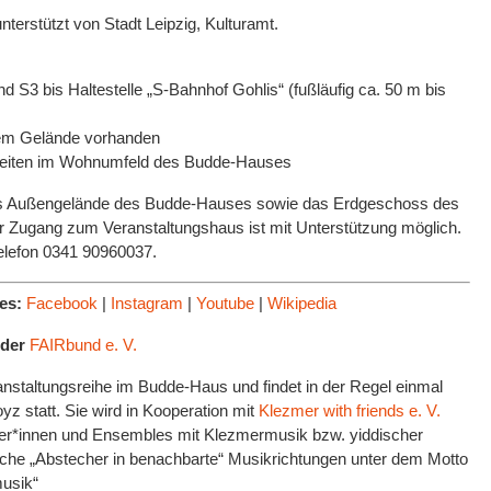
nterstützt von Stadt Leipzig, Kulturamt.
 S3 bis Haltestelle „S-Bahnhof Gohlis“ (fußläufig ca. 50 m bis
dem Gelände vorhanden
keiten im Wohnumfeld des Budde-Hauses
 Außengelände des Budde-Hauses sowie das Erdgeschoss des
er Zugang zum Veranstaltungshaus ist mit Unterstützung möglich.
 Telefon 0341 90960037.
ses:
Facebook
|
Instagram
|
Youtube
|
Wikipedia
 der
FAIRbund e. V.
anstaltungsreihe im Budde-Haus und findet in der Regel einmal
yz statt. Sie wird in Kooperation mit
Klezmer with friends e. V.
stler*innen und Ensembles mit Klezmermusik bzw. yiddischer
sche „Abstecher in benachbarte“ Musikrichtungen unter dem Motto
musik“