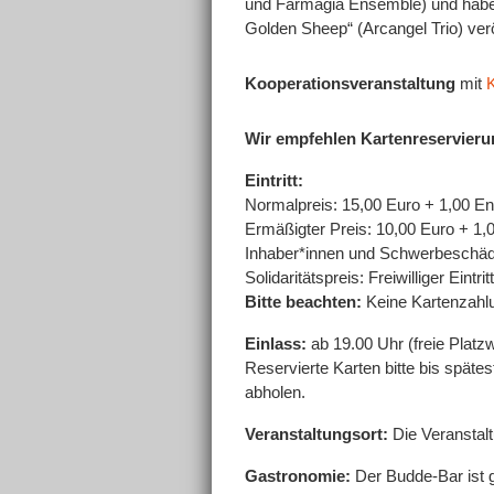
und
Farmagia Ensemble
) und hab
Golden Sheep“ (
Arcangel Trio
) ver
Kooperationsveranstaltung
mit
K
Wir empfehlen Kartenreservier
Eintritt:
Normalpreis: 15,00 Euro + 1,00 En
Ermäßigter Preis: 10,00 Euro + 1,0
Inhaber*innen und Schwerbeschäd
Solidaritätspreis: Freiwilliger Eintr
Bitte beachten:
Keine Kartenzahl
Einlass:
ab 19.00 Uhr (freie Platz
Reservierte Karten bitte bis spät
abholen.
Veranstaltungsort:
Die Veranstalt
Gastronomie:
Der Budde-Bar ist g