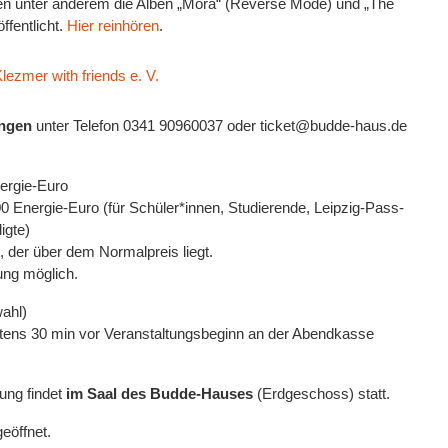
en unter anderem die Alben „Mora“ (
Reverse Mode
) und „The
öffentlicht.
Hier reinhören
.
lezmer with friends e. V.
ungen
unter Telefon 0341 90960037 oder ticket@budde-haus.de
ergie-Euro
0 Energie-Euro (für Schüler*innen, Studierende, Leipzig-Pass-
igte)
itt, der über dem Normalpreis liegt.
ung möglich.
wahl)
estens 30 min vor Veranstaltungsbeginn an der Abendkasse
ung findet
im Saal des Budde-Hauses
(Erdgeschoss) statt.
eöffnet.