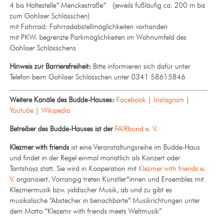
4 bis Haltestelle“ Menckestraße“ (jeweils fußläufig ca. 200 m bis
zum Gohliser Schlösschen)
mit Fahrrad: Fahrradabstellmöglichkeiten vorhanden
mit PKW: begrenzte Parkmöglichkeiten im Wohnumfeld des
Gohliser Schlösschens
Hinweis zur Barrierefreiheit:
Bitte informieren sich dafür unter
Telefon beim Gohliser Schlösschen unter 0341 58615846
Weitere Kanäle des Budde-Hauses:
Facebook
|
Instagram
|
Youtube
|
Wikipedia
Betreiber des Budde-Hauses ist der
FAIRbund e. V.
Klezmer with friends
ist eine Veranstaltungsreihe im Budde-Haus
und findet in der Regel einmal monatlich als Konzert oder
Tantshoyz statt. Sie wird in Kooperation mit
Klezmer with friends e.
V.
organisiert. Vorrangig treten Künstler*innen und Ensembles mit
Klezmermusik bzw. yiddischer Musik, ab und zu gibt es
musikalische “Abstecher in benachbarte” Musikrichtungen unter
dem Motto “Klezemr with friends meets Weltmusik”