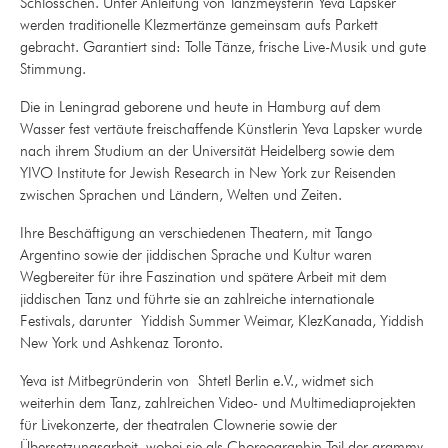
Schlösschen. Unter Anleitung von Tanzmeysterin Yeva Lapsker
werden traditionelle Klezmertänze gemeinsam aufs Parkett
gebracht. Garantiert sind: Tolle Tänze, frische Live-Musik und gute
Stimmung.
Die in Leningrad geborene und heute in Hamburg auf dem
Wasser fest vertäute freischaffende Künstlerin Yeva Lapsker wurde
nach ihrem Studium an der Universität Heidelberg sowie dem
YIVO Institute for Jewish Research in New York zur Reisenden
zwischen Sprachen und Ländern, Welten und Zeiten.
Ihre Beschäftigung an verschiedenen Theatern, mit Tango
Argentino sowie der jiddischen Sprache und Kultur waren
Wegbereiter für ihre Faszination und spätere Arbeit mit dem
jiddischen Tanz und führte sie an zahlreiche internationale
Festivals, darunter Yiddish Summer Weimar, KlezKanada, Yiddish
New York und Ashkenaz Toronto
.
Yeva ist Mitbegründerin von Shtetl Berlin e.V., widmet sich
weiterhin dem Tanz, zahlreichen Video- und Multimediaprojekten
für Livekonzerte, der theatralen Clownerie sowie der
Übersetzungsarbeit, wobei sie als Choreographin Teil der grammy-