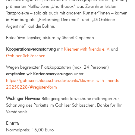
prämierten Netflix-Serie „Unorthodox“ war. Zwei ihrer letzten
Tanzprojekte – solo als auch mit anderen Künstler*innen – kamen
in Hamburg als „Performing Denkmal“ und „Di Goldene
Argentine“
auf die Bühne
.
Foto: Yeva Lapsker, picture by Shendl Copitman
Kooperationsveranstaltung
mit
Klezmer with friends e. V.
und
Gohliser Schlösschen
Wegen begrenzter Platzkapazitäten (max. 24 Personen)
empfehlen wir Kartenreservierungen
unter
https://gohliserschloesschen.de/events/klezmer_with_friends-
20250228/#register-form
Wichtiger Hinweis:
Bitte geeignete Tanzschuhe mitbringen zur
Schonung des Parketts im Gohliser Schlösschen. Danke für Ihr
Verständnis.
Eintritt:
Normalpreis: 15,00 Euro