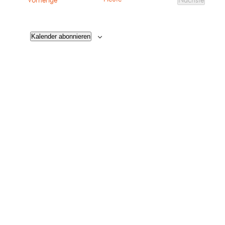
Vorherige
Nächste
Veranstalt
Kalender abonnieren