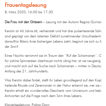
Frauentagslesung
8. März 2020, 16:00
bis
17:30
Die Frau mit den Gräsern
– Lesung mit der Autorin Regina Gurram
Kerstin ist 46 Jahre alt, verheiratet und hat drei pubertierende Söhne.
sind geprägt von dem latenten Gefühl zunehmender Unzufriedenheit. 
daraufhin Bilanz ihres bisherigen Lebens zieht, beginnt sie sich zu fra
der Sinn?
Eines Nachts vernimmt sie im Traum den `Ruf der Schamanen`. Obwo
für solche Spinnereien überhaupt nichts übrig hat, ist sie neugierig g
und macht sich auf die Suche nach Schamanen – mitten in Deutschl
Anfang des 21. Jahrhunderts.
Was Kerstin dabei findet, stellt ihr Leben grundlegend auf den Kopf. 
heilende Rituale und Zeremonien in der Natur erkennt sie, wer sie wirkl
Kerstin erhält ein wundervolles Geschenk vom Universum und bekom
Antworten auf die Frage nach dem Sinn ihres Lebens.
Klavierbegleitung: Polina Gorn