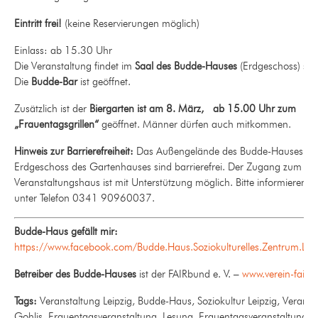
Eintritt frei!
(keine Reservierungen möglich)
Einlass: ab 15.30 Uhr
Die Veranstaltung findet im
Saal des Budde-Hauses
(Erdgeschoss) stat
Die
Budde-Bar
ist geöffnet.
Zusätzlich ist der
Biergarten ist am 8. März, ab 15.00 Uhr zum
„Frauentagsgrillen“
geöffnet. Männer dürfen auch mitkommen.
Hinweis zur Barrierefreiheit:
Das Außengelände des Budde-Hauses so
Erdgeschoss des Gartenhauses sind barrierefrei. Der Zugang zum
Veranstaltungshaus ist mit Unterstützung möglich. Bitte informieren s
unter Telefon 0341 90960037.
Budde-Haus gefällt mir:
https://www.facebook.com/Budde.Haus.Soziokulturelles.Zentrum.Leip
Betreiber des Budde-Hauses
ist der FAIRbund e. V. –
www.verein-fairb
Tags:
Veranstaltung Leipzig, Budde-Haus, Soziokultur Leipzig, Veranst
Gohlis, Frauentagsveranstaltung, Lesung, Frauentagsveranstaltung,