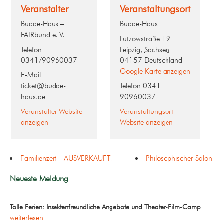
Veranstalter
Veranstaltungsort
Budde-Haus –
Budde-Haus
FAIRbund e. V.
Lützowstraße 19
Telefon
Leipzig
,
Sachsen
0341/90960037
04157
Deutschland
Google Karte anzeigen
E-Mail
ticket@budde-
Telefon
0341
haus.de
90960037
Veranstalter-Website
Veranstaltungsort-
anzeigen
Website anzeigen
Familienzeit – AUSVERKAUFT!
Philosophischer Salon
Neueste Meldung
Tolle Ferien: Insektenfreundliche Angebote und Theater-Film-Camp
weiterlesen