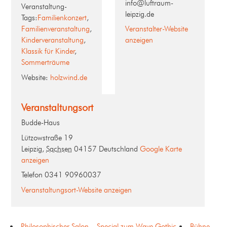
info@luftraum-
Veranstaltung-
leipzig.de
Tags:
Familienkonzert
,
Familienveranstaltung
,
Veranstalter-Website
Kinderveranstaltung
,
anzeigen
Klassik für Kinder
,
Sommerträume
Website:
holzwind.de
Veranstaltungsort
Budde-Haus
Lützowstraße 19
Leipzig
,
Sachsen
04157
Deutschland
Google Karte
anzeigen
Telefon
0341 90960037
Veranstaltungsort-Website anzeigen
Philosophischer Salon – Special zum Wave Gothic
Bühne