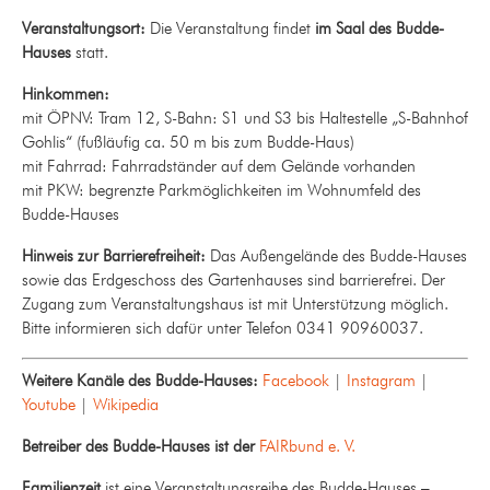
Veranstaltungsort:
Die Veranstaltung findet
im Saal des Budde-
Hauses
statt.
Hinkommen:
mit ÖPNV: Tram 12, S-Bahn: S1 und S3 bis Haltestelle „S-Bahnhof
Gohlis“ (fußläufig ca. 50 m bis zum Budde-Haus)
mit Fahrrad: Fahrradständer auf dem Gelände vorhanden
mit PKW: begrenzte Parkmöglichkeiten im Wohnumfeld des
Budde-Hauses
Hinweis zur Barrierefreiheit:
Das Außengelände des Budde-Hauses
sowie das Erdgeschoss des Gartenhauses sind barrierefrei. Der
Zugang zum Veranstaltungshaus ist mit Unterstützung möglich.
Bitte informieren sich dafür unter Telefon 0341 90960037.
Weitere Kanäle des Budde-Hauses:
Facebook
|
Instagram
|
Youtube
|
Wikipedia
Betreiber des Budde-Hauses ist der
FAIRbund e. V.
Familienzeit
ist eine Veranstaltungsreihe des Budde-Hauses –