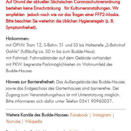
Auf Grund der aktuellen Sächsischen Coronaschutzverordnung
bestehen keine Einschränkung für Kulturveranstaltungen.
Wir
empfehlen
jedoch nach wie vor das Tragen einer FFP2-Maske.
Bitte beachten Sie weiterhin die üblichen Hygieneregeln (z. B.
Symptomfreiheit).
Hinkommen:
mit ÖPNV: Tram 12, S-Bahn: S1 und S3 bis Haltestelle „S-Bahnhof
Gohlis“ (fußläufig ca. 50 m bis zum Budde-Haus)
mit Fahrrad: Fahrradständer auf dem Gelände vorhanden
mit PKW: begrenzte Parkmöglichkeiten im Wohnumfeld des
Budde-Hauses
Hinweis zur Barrierefreiheit:
Das Außengelände des Budde-Hauses
sowie das Erdgeschoss des Gartenhauses sind barrierefrei. Der
Zugang zum Veranstaltungshaus ist mit Unterstützung möglich.
Bitte informieren sich dafür unter Telefon 0341 90960037.
Weitere Kanäle des Budde-Hauses:
Facebook
|
Instagram
|
Youtube
|
Wikipedia