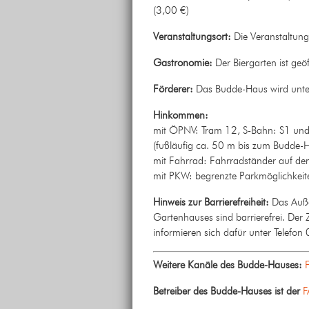
(3,00 €)
Veranstaltungsort:
Die Veranstaltung
Gastronomie:
Der Biergarten ist geöf
Förderer:
Das Budde-Haus wird unter
Hinkommen:
mit ÖPNV: Tram 12, S-Bahn: S1 und S
(fußläufig ca. 50 m bis zum Budde-
mit Fahrrad: Fahrradständer auf d
mit PKW: begrenzte Parkmöglichkei
Hinweis zur Barrierefreiheit:
Das Auße
Gartenhauses sind barrierefrei. Der
informieren sich dafür unter Telef
Weitere Kanäle des Budde-Hauses:
Betreiber des Budde-Hauses ist der
F