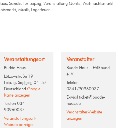
Haus, Soziokultur Leipzig, Veranstaltung Gohlis, Weihnachtsmarkt
htsmarkt, Musik, Lagerfeuer
Veranstaltungsort
Veranstalter
Budde-Haus
Budde-Haus – FAIRbund
e. V.
Lützowstraße 19
Leipzig
,
Sachsen
04157
Telefon
Deutschland
Google
0341/90960037
Karte anzeigen
E-Mail
ticket@budde-
Telefon
0341
haus.de
90960037
Veranstalter-Website
Veranstaltungsort-
anzeigen
Website anzeigen