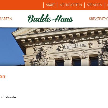
START
NEUIGKEITEN
SPENDEN
GARTEN
KREATIVITÄ
tattgefunden.