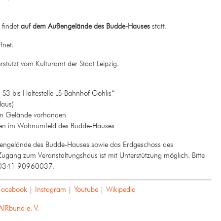
 findet
auf dem Außengelände des Budde-Hauses
statt.
fnet.
stützt vom Kulturamt der Stadt Leipzig.
3 bis Haltestelle „S-Bahnhof Gohlis“
Haus)
em Gelände vorhanden
ten im Wohnumfeld des Budde-Hauses
ngelände des Budde-Hauses sowie das Erdgeschoss des
 Zugang zum Veranstaltungshaus ist mit Unterstützung möglich. Bitte
on 0341 90960037.
Facebook
|
Instagram
|
Youtube
|
Wikipedia
AIRbund e. V.