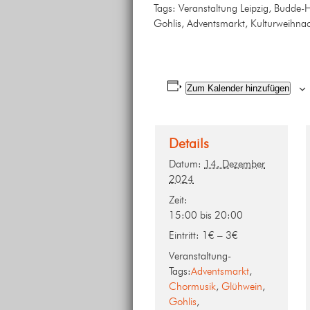
Tags: Veranstaltung Leipzig, Budde-
Gohlis, Adventsmarkt, Kulturweihnac
Zum Kalender hinzufügen
Details
Datum:
14. Dezember
2024
Zeit:
15:00 bis 20:00
Eintritt:
1€ – 3€
Veranstaltung-
Tags:
Adventsmarkt
,
Chormusik
,
Glühwein
,
Gohlis
,