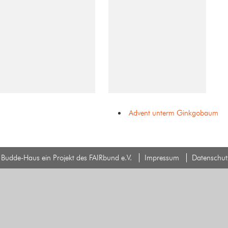
Advent unterm Ginkgobaum
Budde-Haus ein Projekt des FAIRbund e.V.
Impressum
Datenschut