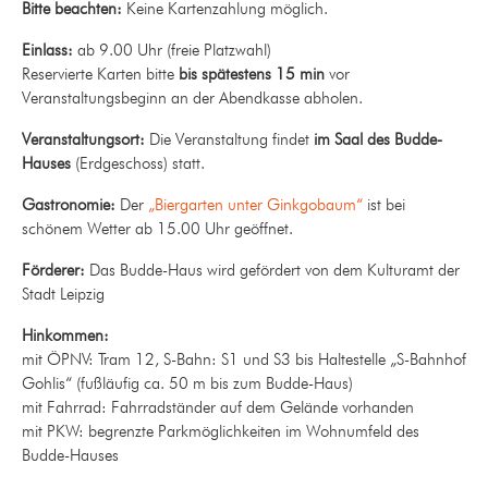
Bitte beachten:
Keine Kartenzahlung möglich.
Einlass:
ab 9.00 Uhr
(freie Platzwahl)
Reservierte Karten bitte
bis spätestens 15 min
vor
Veranstaltungsbeginn an der Abendkasse abholen.
Veranstaltungsort:
Die Veranstaltung findet
im Saal des Budde-
Hauses
(Erdgeschoss) statt.
Gastronomie:
Der
„Biergarten unter Ginkgobaum“
ist bei
schönem Wetter ab 15.00 Uhr geöffnet.
Förderer:
Das Budde-Haus wird gefördert von dem Kulturamt der
Stadt Leipzig
Hinkommen:
mit ÖPNV: Tram 12, S-Bahn: S1 und S3 bis Haltestelle „S-Bahnhof
Gohlis“ (fußläufig ca. 50 m bis zum Budde-Haus)
mit Fahrrad: Fahrradständer auf dem Gelände vorhanden
mit PKW: begrenzte Parkmöglichkeiten im Wohnumfeld des
Budde-Hauses