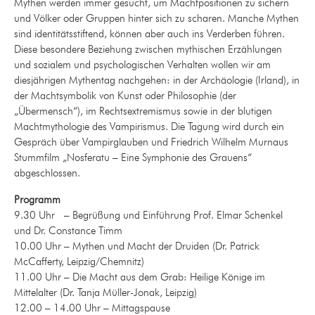
Mythen werden immer gesucht, um Machtpositionen zu sichern
und Völker oder Gruppen hinter sich zu scharen. Manche Mythen
sind identitätsstiftend, können aber auch ins Verderben führen.
Diese besondere Beziehung zwischen mythischen Erzählungen
und sozialem und psychologischen Verhalten wollen wir am
diesjährigen Mythentag nachgehen: in der Archäologie (Irland), in
der Machtsymbolik von Kunst oder Philosophie (der
„Übermensch“), im Rechtsextremismus sowie in der blutigen
Machtmythologie des Vampirismus. Die Tagung wird durch ein
Gespräch über Vampirglauben und Friedrich Wilhelm Murnaus
Stummfilm „Nosferatu – Eine Symphonie des Grauens“
abgeschlossen.
Programm
9.30 Uhr – Begrüßung und Einführung Prof. Elmar Schenkel
und Dr. Constance Timm
10.00 Uhr – Mythen und Macht der Druiden (Dr. Patrick
McCafferty, Leipzig/Chemnitz)
11.00 Uhr – Die Macht aus dem Grab: Heilige Könige im
Mittelalter (Dr. Tanja Müller-Jonak, Leipzig)
12.00 – 14.00 Uhr – Mittagspause