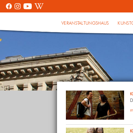
VERANSTALTUNGSHAUS
KUNST
K
D
m
K