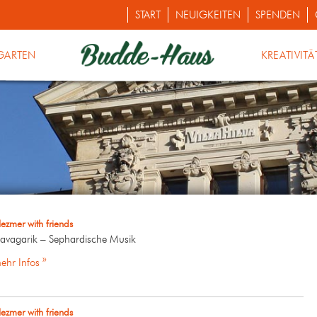
START
NEUIGKEITEN
SPENDEN
GARTEN
KREATIVITÄ
lezmer with friends
avagarik – Sephardische Musik
ehr Infos »
lezmer with friends