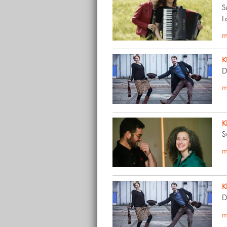
S
L
m
K
D
m
K
S
m
K
D
m