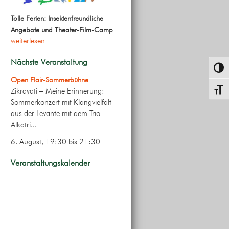
Tolle Ferien: Insektenfreundliche
Angebote und Theater-Film-Camp
weiterlesen
Nächste Veranstaltung
Umsch
Open Flair-Sommerbühne
Zikrayati – Meine Erinnerung:
Schrif
Sommerkonzert mit Klangvielfalt
aus der Levante mit dem Trio
Alkatri...
6. August, 19:30
bis
21:30
Veranstaltungskalender