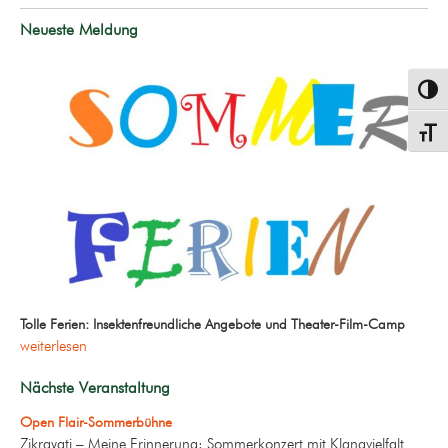
Neueste Meldung
Umsch
Schrif
Tolle Ferien: Insektenfreundliche Angebote und Theater-Film-Camp
weiterlesen
Nächste Veranstaltung
Open Flair-Sommerbühne
Zikrayati – Meine Erinnerung: Sommerkonzert mit Klangvielfalt