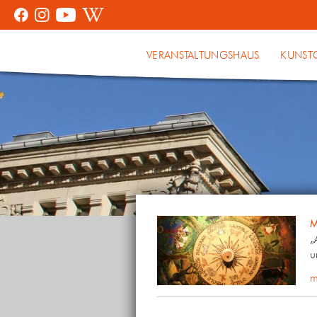
VERANSTALTUNGSHAUS
KUNST
M
„
u
m