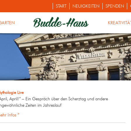
START
NEUIGKEITEN
SPENDEN
GARTEN
KREATIVITÄ
ythologie Live
April, April!“ – Ein Gespräch über den Scherztag und andere
ngewöhnliche Zeiten im Jahreslauf
ehr Infos »