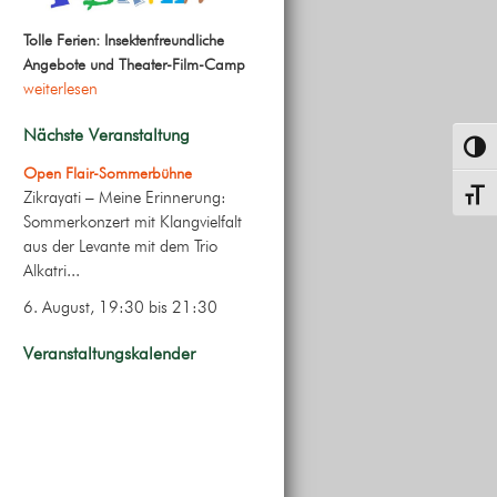
Tolle Ferien: Insektenfreundliche
Angebote und Theater-Film-Camp
weiterlesen
Nächste Veranstaltung
Umsch
Open Flair-Sommerbühne
Zikrayati – Meine Erinnerung:
Schrif
Sommerkonzert mit Klangvielfalt
aus der Levante mit dem Trio
Alkatri...
6. August, 19:30
bis
21:30
Veranstaltungskalender