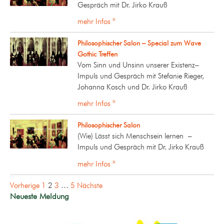
Gespräch mit Dr. Jirko Krauß
mehr Infos »
Philosophischer Salon – Special zum Wave
Gothic Treffen
Vom Sinn und Unsinn unserer Existenz–
Impuls und Gespräch mit Stefanie Rieger,
Johanna Kosch und Dr. Jirko Krauß
mehr Infos »
Philosophischer Salon
(Wie) Lässt sich Menschsein lernen –
Impuls und Gespräch mit Dr. Jirko Krauß
mehr Infos »
Seitennummerierung
Vorherige
1
2
3
…
5
Nächste
der
Neueste Meldung
Beiträge