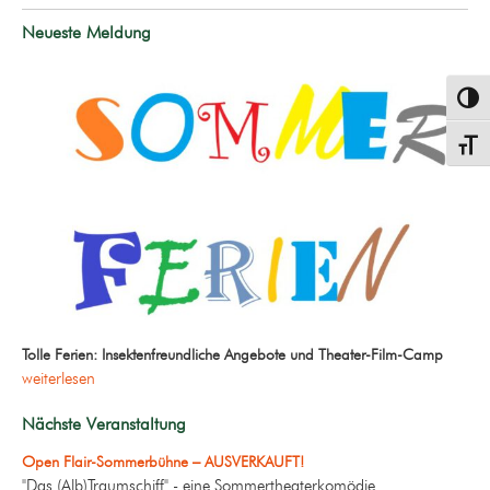
Neueste Meldung
Umsch
Schrif
Tolle Ferien: Insektenfreundliche Angebote und Theater-Film-Camp
weiterlesen
Nächste Veranstaltung
Open Flair-Sommerbühne – AUSVERKAUFT!
"Das (Alb)Traumschiff" - eine Sommertheaterkomödie