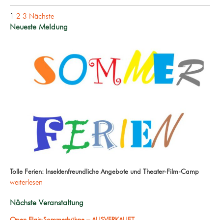
Seitennummerierung
1
2
3
Nächste
der
Neueste Meldung
Beiträge
Tolle Ferien: Insektenfreundliche Angebote und Theater-Film-Camp
weiterlesen
Nächste Veranstaltung
Open Flair-Sommerbühne – AUSVERKAUFT