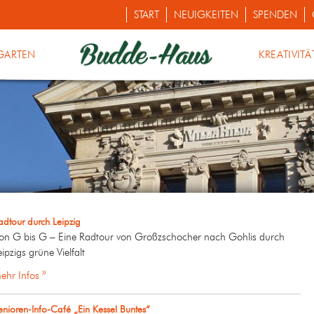
START
NEUIGKEITEN
SPENDEN
GARTEN
KREATIVITÄ
adtour durch Leipzig
on G bis G – Eine Radtour von Großzschocher nach Gohlis durch
eipzigs grüne Vielfalt
ehr Infos »
enioren-Info-Café „Ein Kessel Buntes“