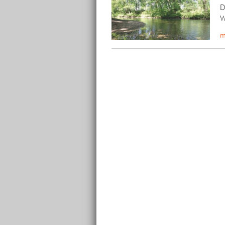
D
W
m