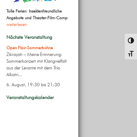
Tolle Ferien: Insektenfreundliche
Angebote und Theater-Film-Camp
weiterlesen
Nächste Veranstaltung
Umsch
Open Flair-Sommerbühne
Zikrayati – Meine Erinnerung:
Schrif
Sommerkonzert mit Klangvielfalt
aus der Levante mit dem Trio
Alkatri...
6. August, 19:30
bis
21:30
Veranstaltungskalender