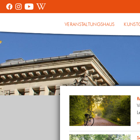
VERANSTALTUNGSHAUS
KUNST
R
V
L
m
S