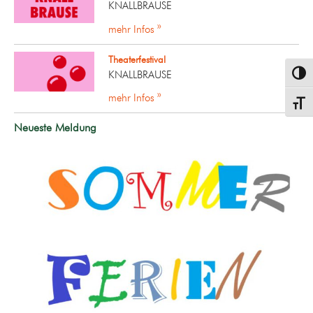
KNALLBRAUSE
mehr Infos »
Theaterfestival
KNALLBRAUSE
Umsch
mehr Infos »
Schrif
Neueste Meldung