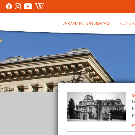
VERANSTALTUNGSHAUS
KUNST
S
L
F
M
m