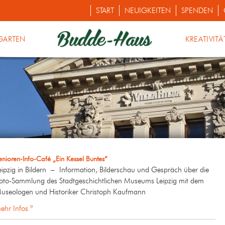
START
NEUIGKEITEN
SPENDEN
GARTEN
KREATIVITÄ
enioren-Info-Café „Ein Kessel Buntes“
eipzig in Bildern – Information, Bilderschau und Gespräch über die
oto-Sammlung des Stadtgeschichtlichen Museums Leipzig mit dem
useologen und Historiker Christoph Kaufmann
ehr Infos »