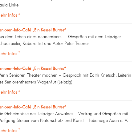
aula Linke
ehr Infos »
enioren-Info-Café „Ein Kessel Buntes“
us dem Leben eines academixers – Gespräch mit dem Leipziger
chauspieler, Kabarettist und Autor Peter Treuner
ehr Infos »
enioren-Info-Café „Ein Kessel Buntes“
enn Senioren Theater machen – Gespräch mit Edith Knetsch, Leiterin
es Seniorentheaters WageMut (Leipzig)
ehr Infos »
enioren-Info-Café „Ein Kessel Buntes“
ie Geheimnisse des Leipziger Auwaldes – Vortrag und Gespräch mit
olfgang Stoiber vom Naturschutz und Kunst – Lebendige Auen e. V.
ehr Infos »