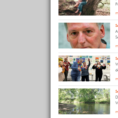
P
m
S
A
S
m
S
W
d
m
S
D
W
m