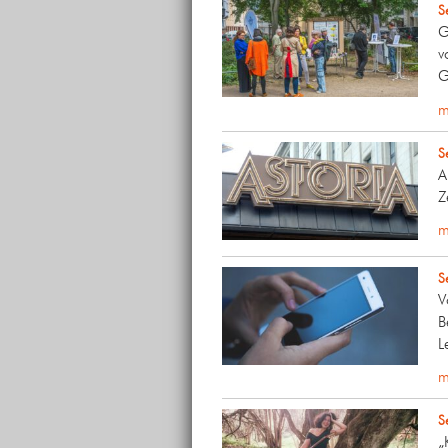
S
G
v
G
m
S
A
Z
m
S
V
B
L
m
S
„