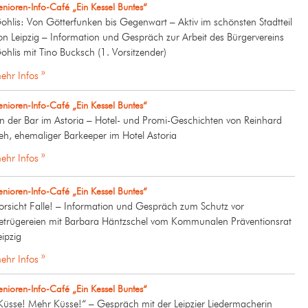
enioren-Info-Café „Ein Kessel Buntes“
ohlis: Von Götterfunken bis Gegenwart – Aktiv im schönsten Stadtteil
on Leipzig – Information und Gespräch zur Arbeit des Bürgervereins
ohlis mit Tino Bucksch (1. Vorsitzender)
ehr Infos »
enioren-Info-Café „Ein Kessel Buntes“
n der Bar im Astoria – Hotel- und Promi-Geschichten von Reinhard
eh, ehemaliger Barkeeper im Hotel Astoria
ehr Infos »
enioren-Info-Café „Ein Kessel Buntes“
orsicht Falle! – Information und Gespräch zum Schutz vor
etrügereien mit Barbara Häntzschel vom Kommunalen Präventionsrat
eipzig
ehr Infos »
enioren-Info-Café „Ein Kessel Buntes“
Küsse! Mehr Küsse!“ – Gespräch mit der Leipzier Liedermacherin