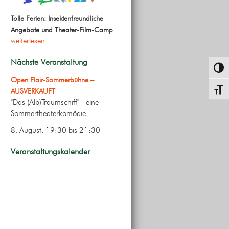
Tolle Ferien: Insektenfreundliche
Angebote und Theater-Film-Camp
weiterlesen
Nächste Veranstaltung
Umsch
Open Flair-Sommerbühne –
Schrif
AUSVERKAUFT
"Das (Alb)Traumschiff" - eine
Sommertheaterkomödie
8. August, 19:30
bis
21:30
Veranstaltungskalender