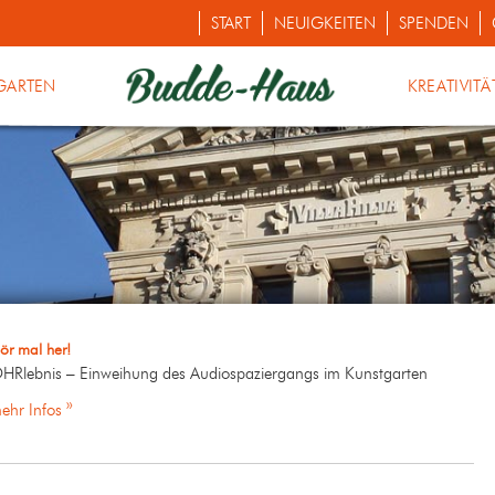
START
NEUIGKEITEN
SPENDEN
GARTEN
KREATIVITÄ
ör mal her!
HRlebnis – Einweihung des Audiospaziergangs im Kunstgarten
ehr Infos »