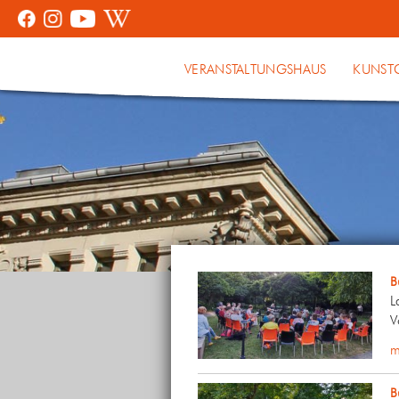
VERANSTALTUNGSHAUS
KUNST
B
L
V
m
B