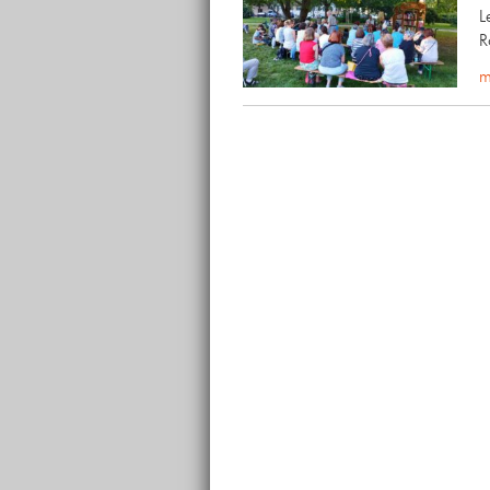
L
R
m