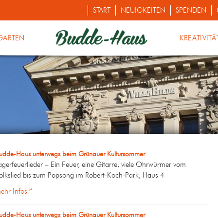
START
NEUIGKEITEN
SPENDEN
GARTEN
KREATIVITÄ
udde-Haus unterwegs beim Grünauer Kultursommer
agerfeuerlieder – Ein Feuer, eine Gitarre, viele Ohrwürmer vom
olkslied bis zum Popsong im Robert-Koch-Park, Haus 4
ehr Infos »
udde-Haus unterwegs beim Grünauer Kultursommer