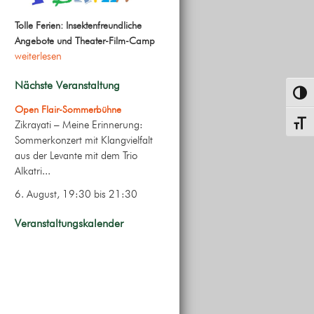
Tolle Ferien: Insektenfreundliche
Angebote und Theater-Film-Camp
weiterlesen
Nächste Veranstaltung
Umsch
Open Flair-Sommerbühne
Zikrayati – Meine Erinnerung:
Schrif
Sommerkonzert mit Klangvielfalt
aus der Levante mit dem Trio
Alkatri...
6. August, 19:30
bis
21:30
Veranstaltungskalender