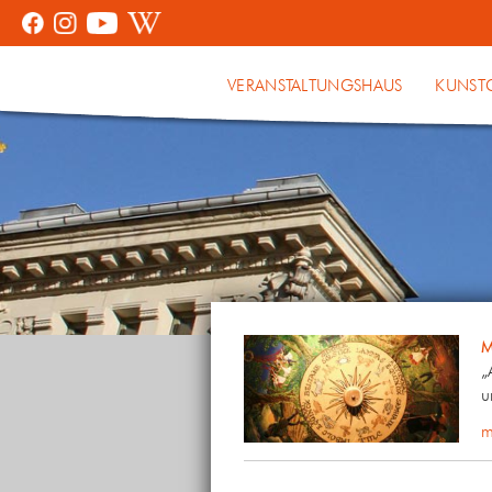
VERANSTALTUNGSHAUS
KUNST
M
„
u
m