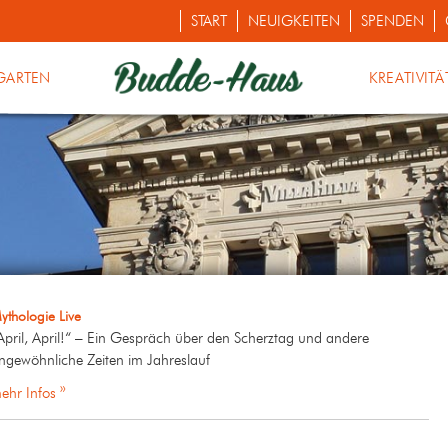
START
NEUIGKEITEN
SPENDEN
GARTEN
KREATIVITÄ
ythologie Live
April, April!“ – Ein Gespräch über den Scherztag und andere
ngewöhnliche Zeiten im Jahreslauf
ehr Infos »