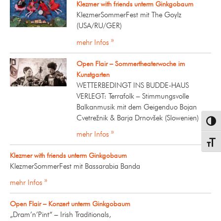
Klezmer with friends unterm Ginkgobaum
KlezmerSommerFest mit The Goylz
(USA/RU/GER)
mehr Infos »
Open Flair – Sommertheaterwoche im
Kunstgarten
WETTERBEDINGT INS BUDDE-HAUS
VERLEGT: Terrafolk – Stimmungsvolle
Balkanmusik mit dem Geigenduo Bojan
Cvetrežnik & Barja Drnovšek (Slowenien)
Umsch
mehr Infos »
Schrif
Klezmer with friends unterm Ginkgobaum
KlezmerSommerFest mit Bassarabia Banda
mehr Infos »
Open Flair – Konzert unterm Ginkgobaum
„Dram’n’Pint“ – Irish Traditionals,