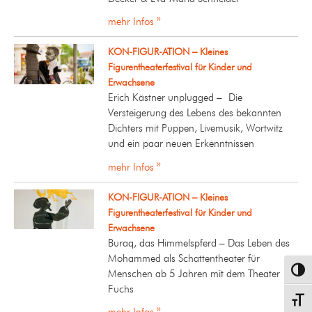
mehr Infos »
KON-FIGUR-ATION – Kleines
Figurentheaterfestival für Kinder und
Erwachsene
Erich Kästner unplugged – Die
Versteigerung des Lebens des bekannten
Dichters mit Puppen, Livemusik, Wortwitz
und ein paar neuen Erkenntnissen
mehr Infos »
KON-FIGUR-ATION – Kleines
Figurentheaterfestival für Kinder und
Erwachsene
Buraq, das Himmelspferd – Das Leben des
Mohammed als Schattentheater für
Umsch
Menschen ab 5 Jahren mit dem Theater
Fuchs
Schrif
mehr Infos »