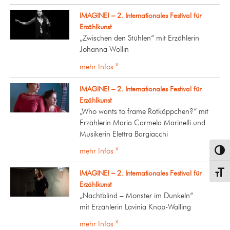
IMAGINE! – 2. Internationales Festival für
Erzählkunst
„Zwischen den Stühlen“ mit Erzählerin
Johanna Wollin
mehr Infos »
IMAGINE! – 2. Internationales Festival für
Erzählkunst
„Who wants to frame Rotkäppchen?“ mit
Erzählerin Maria Carmela Marinelli und
Musikerin Elettra Bargiacchi
mehr Infos »
Umsch
IMAGINE! – 2. Internationales Festival für
Schrif
Erzählkunst
„Nachtblind – Monster im Dunkeln“
mit Erzählerin Lavinia Knop-Walling
mehr Infos »