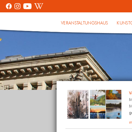
VERANSTALTUNGSHAUS
KUNST
V
M
M
g
m