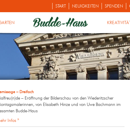
START
NEUIGKEITEN
SPENDEN
GARTEN
KREATIVITÄ
ernissage – Dreifach
alfreu(n)de – Eröffnung der Bilderschau von den Wiederitzscher
ontagsmalerinnen, von Elisabeth Hinze und von Uwe Bachmann im
esamten Budde-Haus
ehr Infos »