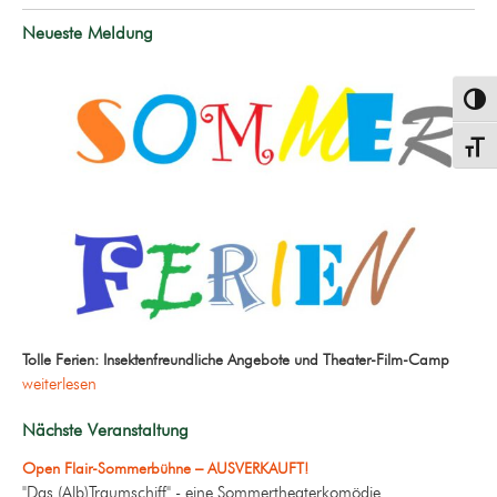
Neueste Meldung
Umsch
Schrif
Tolle Ferien: Insektenfreundliche Angebote und Theater-Film-Camp
weiterlesen
Nächste Veranstaltung
Open Flair-Sommerbühne – AUSVERKAUFT!
"Das (Alb)Traumschiff" - eine Sommertheaterkomödie