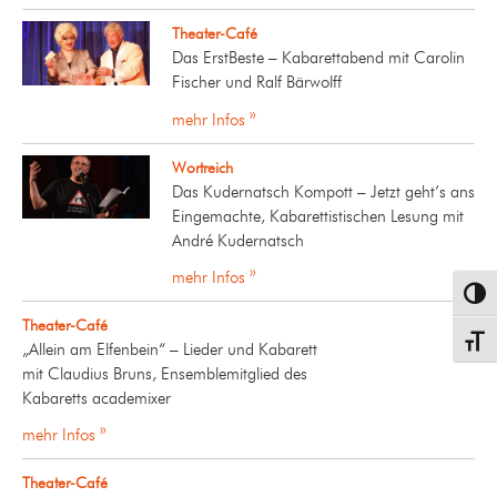
Theater-Café
Das ErstBeste – Kabarettabend mit Carolin
Fischer und Ralf Bärwolff
mehr Infos »
Wortreich
Das Kudernatsch Kompott – Jetzt geht’s ans
Eingemachte, Kabarettistischen Lesung mit
André Kudernatsch
mehr Infos »
Umsch
Theater-Café
Schrif
„Allein am Elfenbein“ – Lieder und Kabarett
mit Claudius Bruns, Ensemblemitglied des
Kabaretts academixer
mehr Infos »
Theater-Café