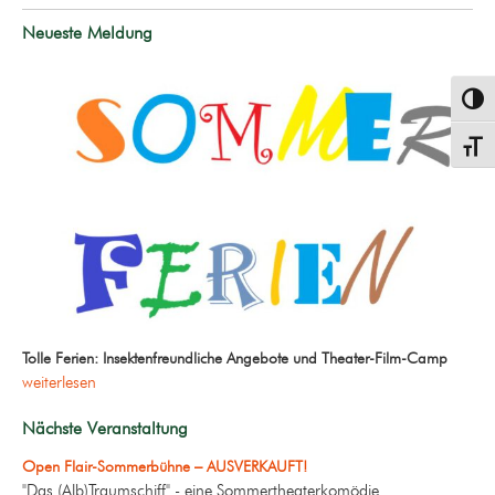
Neueste Meldung
Umsch
Schrif
Tolle Ferien: Insektenfreundliche Angebote und Theater-Film-Camp
weiterlesen
Nächste Veranstaltung
Open Flair-Sommerbühne – AUSVERKAUFT!
"Das (Alb)Traumschiff" - eine Sommertheaterkomödie