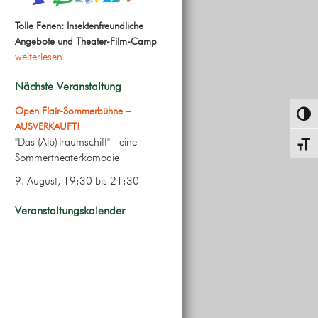
Tolle Ferien: Insektenfreundliche
Angebote und Theater-Film-Camp
weiterlesen
Nächste Veranstaltung
Open Flair-Sommerbühne –
Umsch
AUSVERKAUFT!
"Das (Alb)Traumschiff" - eine
Schrif
Sommertheaterkomödie
9. August, 19:30
bis
21:30
Veranstaltungskalender