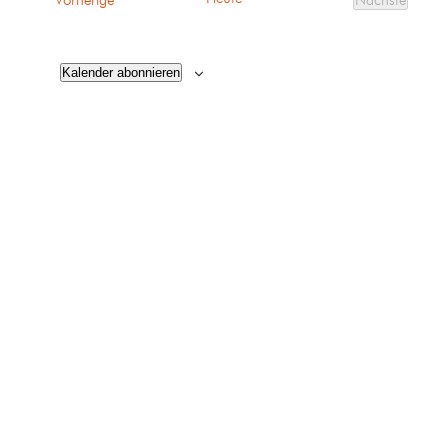
Vorherige
Nächste
Veranstalt
Kalender abonnieren