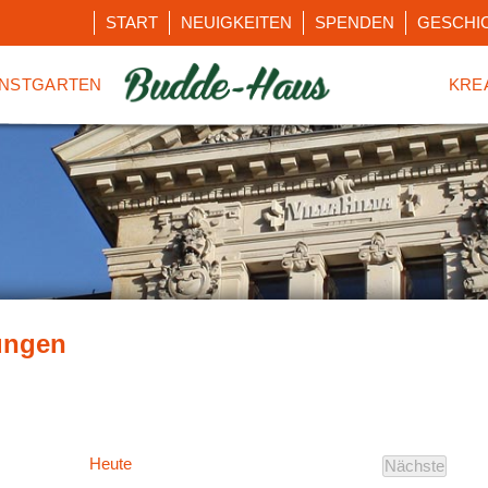
START
NEUIGKEITEN
SPENDEN
GESCHI
NSTGARTEN
KRE
Heute
Nächste
Veranstal