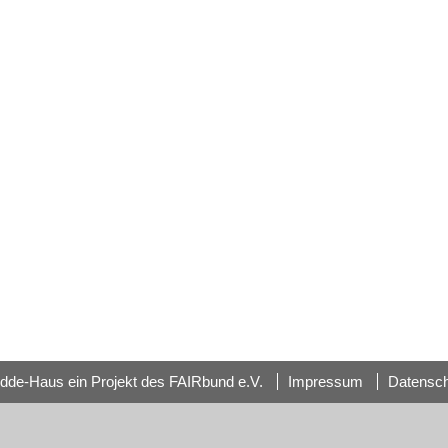
dde-Haus ein Projekt des FAIRbund e.V.
Impressum
Datensc