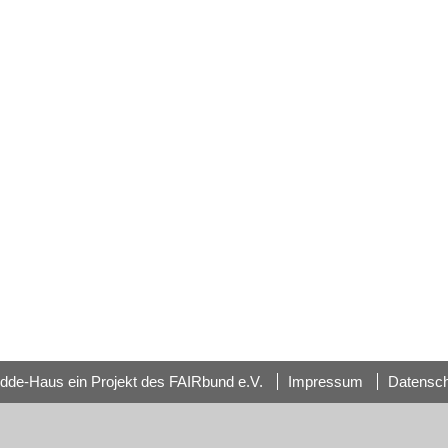
dde-Haus ein Projekt des FAIRbund e.V.
Impressum
Datensc